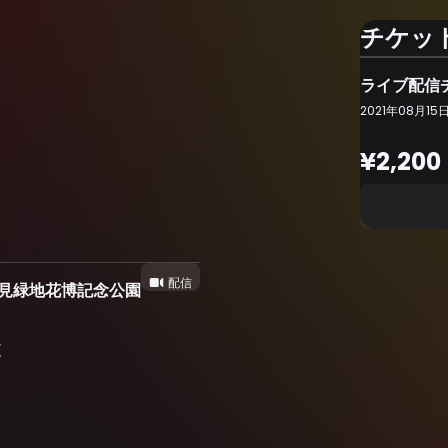
チケッ
ライブ配信
2021年08月15日 (
¥2,200
配信
・鶴見緑地花博記念公園
T