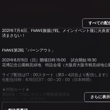
すべての配
2021年7月4日、FMWE旗揚げ戦。メインイベント後に火
済まさない！
FMWE第2戦「バーンアウト」
2021年8月15日（日）開場日時 15:00 試合開始 16:30
花博記念公園鶴見緑地 特設会場（大阪府大阪市鶴見緑地公園2
ライブ配信は17：00スタート（第3～4試合より配信します）
生配信日時：8.15(日)17：00～20：00（日本時間）
★対戦カード★
第1試合：プロレスリング紫焔提供試合
さらに表示
滝井洋介 VS 後藤哲也
第2試合：アクトレスガールズ提供試合